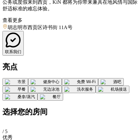
公务或度假来到西贡，KiN 都将为你带来兼具在地风情与国际
舒适标准的难忘体验。
查看更多
胡志明市西贡区诗书街 11A号
联系我们
亮点
市景
健身中心
免费 Wi-Fi
酒吧
早餐
无边泳池
洗衣服务
机场接送
桑拿/蒸汽
餐厅
选择您的房间
/ 5
优秀