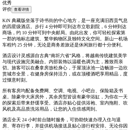
优秀
评价
查看详情
KiN 典藏版坐落于诗书街的中心地方，是一座充满旧西贡气息
的四星级酒店。步行 4 分钟即可到达市立歌剧院，6 分钟到达
商场，约 10 分钟可到中央邮局。由此出发，你可轻松探索第
一郡的地标志建筑、繁华购物区及独特文化空间。新山一机场
车程约 25 分钟，无论是商务差旅还是休闲旅行都十分便利。
酒店设计灵感源自古典“南圻六省”风格，将越南传统建筑美学
与现代设施完美融合。内部装饰以温暖色调为主，雅致而亲
切。旅客可以在桑拿房放松身心，于屋顶泳池一边畅游一边欣
赏城市全景，在健身房保持活力，或在顶楼酒吧享用精品，度
过惬意时刻。
所有客房均配备免费网、空调、电视、小吧台、保险箱及书
桌。除豪华大床房外，其余房型皆设有豪华浴缸，为你在一天
的探索后带来舒缓享受。酒店亦贴心提供浴袍、室内拖鞋、吹
风机及高品质洗浴用品，让您的入住倍感周到。
酒店全天 24 小时前台随时服务，可协助快速办理入住与退
房、寄存行李，并提供机场接送及贴心游行程安排。无论你因