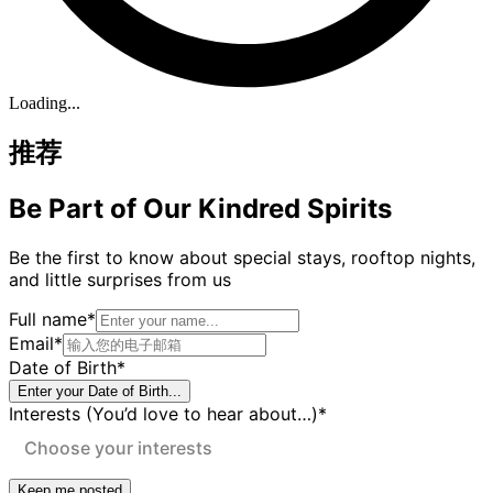
Loading...
推荐
Be Part of Our Kindred Spirits
Be the first to know about special stays, rooftop nights,
and little surprises from us
Full name
*
Email
*
Date of Birth
*
Enter your Date of Birth...
Interests (You’d love to hear about…)
*
Choose your interests
Keep me posted